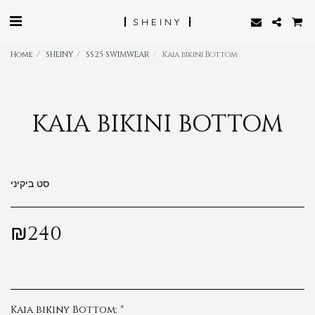
SHEINY
Home
SHEINY
SS25 SWIMWEAR
Kaia bikini Bottom
KAIA BIKINI BOTTOM
סט ביקיני
₪
240
Kaia bikiny Bottom:
*